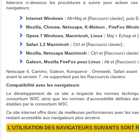
listerons ci-dessous les procédures à suivre pour activer ces
navigateurs :
Internet Windows :
Alt+Maj et [Raccourci clavier], puis E
Mozilla, Chrome, Netscape, K-Meleon , FireFox Wind
Opera 7 Windows, Macintosh, Linux :
Maj + Echap et [R
Safari 1.2 Macintosh :
Ctrl et [Raccourci clavier] ;
Mozilla, Netscape Macintosh :
Ctrl et [Raccourci clavier]
Galeon, Mozilla FireFox pour Linux :
Alt et [Raccourci c
Netscape 4, Camino, Galeon, Konqueror , Omniweb, Safari avant 
avant la version 7, ne supportent pas les Raccourcis claviers.
Compatibilité avec les navigateurs
Le développement de ce site a respecté les normes techniques
consortium W3C ainsi que les normes d’accessibilité définies da
établies par le consortium W3C.
Ce site internet offre donc de meilleures performances avec les na
restant accessible aux navigateurs plus anciens.
L'UTILISATION DES NAVIGATEURS SUIVANTS SONT