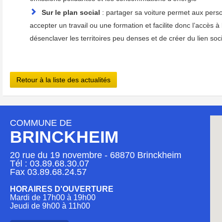
Sur le plan social
: partager sa voiture permet aux perso
accepter un travail ou une formation et facilite donc l’accès à
désenclaver les territoires peu denses et de créer du lien so
Retour à la liste des actualités
COMMUNE DE
BRINCKHEIM
20 rue du 19 novembre - 68870 Brinckheim
Tél : 03.89.68.30.07
Fax 03.89.68.24.57
HORAIRES D'OUVERTURE
Mardi de 17h00 à 19h00
Jeudi de 9h00 à 11h00